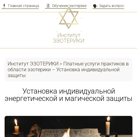
Главная страница
Обучение эзотерике
Задать вопрос
Перейти
к
контенту
Институт
ЭЗОТЕРИКИ
Институт ЭЗОТЕРИКИ
Платные услуги практиков в
>
области эзотерики – Установка индивидуальной
защиты
Установка индивидуальной
энергетической и магической защиты