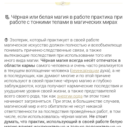
📃 Чёрная или белая магия в работе практика при
работе с тонкими телами в магических мирах
🧛 Эзотерик, который практикует в своей работе
магическое искусство должен полностью и всеобъемлюще
понимать причинно-следственные связи, а также
вытекающие последствия при использовании того или
иного вида магии.
Чёрная магия всегда несёт отпечаток в
области кармы
самого человека и очень часто реализуется
в текущем воплощении человека (
реинкарнации
духа), а не
в последующих, как думают многие и по этой причине
используют в своей практике чёрную магию и глубоко
заблуждаются, когда получают кармические последствия и
ухудшение уровня своей жизни, а также представителей
всего своего рода, так как
энергии рода
пи этом тоже
начинают загрязняться. При этом, в большинстве случаев,
магический мир и его обитатели не несут никакой
ответственности за последствия проведённых работ, в том
числе, если использовалась чёрная магия.
Не стоит
думать, что практик, использующий в своей работе белую
магию влияет исключительно и только положительно
на