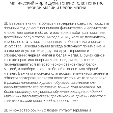
магический мир и духи, тонкие тела: понятие
чёрной магии и белой магии
🧘‍♀️ Базовые знания в области эзотерики позволяют создать
прочный фундамент понимания физического и магических
миров. Без основ в области эзотерики добиться поистине
достойных результатов никогда и ни у кого не получалось,
тем более стать профессионалом в области магического
искусства. Основы знаний всегда включают понимание и
различие двух похожих друг на друга терминов и
определений:
чёрная магия и белая магия
. В руках одно и
того же практика энергия может видоизменяться и
перенаправляться вместо чёрной становиться белой
магией, и наоборот, вместо белой становиться чёрной
магией. Важным и основополагающим элементом знаний в
области эзотерики является понятие тонкие тела человека.
В рамках начального уровня обучения эзотерике мы
рассматриваем все основные тонкие тела человека, на
более продвинутых уровнях обучения эзотерике и белой
магии мы рассматриваем практические приёмы работы с
тонкими телами своего собственного тела.
😵‍💫 Множество обычных людей путают термины и