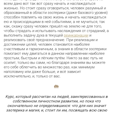
всем дано вот так вот сразу начать и наслаждаться
жизнью. Но стоит сразу оговориться, человек разумный и
образованный в области эзотерики (даже базового уровня)
способен повлиять на свою жизнь и начать наслаждаться
ею и происходящими в ней событиями, а не мучиться, так
как, скажу сразу человек пришёл на землю не для того,
чтобы страдать и испытывать наслаждения от страданий, а
выполнить задачу духа в текущей
реинкарнации
и
реализовать своё предназначение. При реализации и
достижении целей, человек становится наиболее
счастливым и гармоничным, а знания в области эзотерики
помогают ему двигаться в данном направлении наиболее
простым, быстрым и лёгким путём. Никто за вас путь не
осилит, только вы сами, но благодаря знаниям вы можете
его себе облегчить во множество раз, как минимум
наполовину или даже больше, и всё зависит
исключительно, и, только от вас.
Курс, который рассчитан на людей, заинтересованных в
собственном личностном развитии, но пока что
окончательно не определившихся: что для них значит
эзотерика и магия, и, стоит ли им, посвящать всю свою