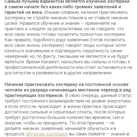
Самым лучшим вариантом является изучение эзотерики
в самом начале без каких-либо громких заявлений и
гарантий на века.
Иными словами, начиная практиковать
эзотерику не стройте никаких планов и не ставьте никаких
целей. Нравится обучение и знания – применяйте на
практике и следите за результатами, но не говорите, что
всю свою жизнь готовы посвятить полностью эзотерике.
Как правило, подобного рода заявления (готов посвятить
всю свою жизнь эзотерике) говорят люди, которые хотят
казаться значимыми и подтвердить серьёзность своих
намерений, но, по факту, таковыми не являются и не будут
являться. Время покажет, насколько вы сильны и готовы к
профессиональной деятельности или стоит остановиться на
достигнутом и развиваться в других направлениях.
Начиная практиковать эзотерику на постоянной основе
человек из разряда начинающих мистиков переход в ряд
практикующих эзотериков.
В свою очередь, данный статус
требует постоянного взаимодействия на уровне энергетики
и если этого не происходит, в жизни практика происходят
достаточно сильные и серьёзные откаты, после которых
требует достаточно большое количество времени, сил и
энергии, чтобы их преодолеть. По этой причине – не
делайте никаких заявлений, начинайте обучаться и в
процессе
обучения эзотерике
вы сами поймёте – знания в