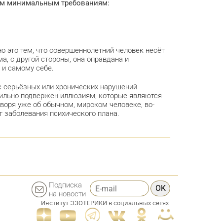
ум минимальным требованиям:
но это тем, что совершеннолетний человек несёт
а, с другой стороны, она оправдана и
 и самому себе.
с серьёзных или хронических нарушений
ь сильно подвержен иллюзиям, которые являются
оворя уже об обычном, мирском человеке, во-
т заболевания психического плана.
Подписка
OK
на новости
Институт ЭЗОТЕРИКИ в социальных сетях