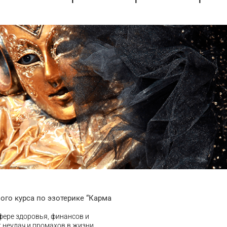
го курса по эзотерике “Карма
фере здоровья, финансов и
 неудач и промахов в жизни.