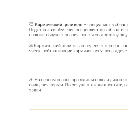
😇
Кармический целитель
– специалист в област
Подготовка и обучение специалистов в области к
практик получает знания, опыт и соответствующ
⚖️ Кармический целитель определяет степень з
ячеек, нейтрализации кармических узлов, отдаче
🤌 На первом сеансе проводится полная диагност
очищения кармы. По результатам диагностики, о
задач.