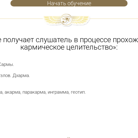
Начать обучение
е получает слушатель в процессе прох
кармическое целительство»:
Кармы.
злов. Дхарма.
, акарма, паракарма, инграмма, геотип.